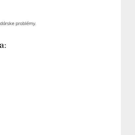
odárske problémy.
a: