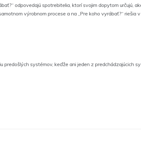
bať?“ odpovedajú spotrebitelia, ktorí svojim dopytom určujú, 
samotnom výrobnom procese a na „Pre koho vyrábať?“ riešia v
u predošlých systémov, keďže ani jeden z predchádzajúcich sy