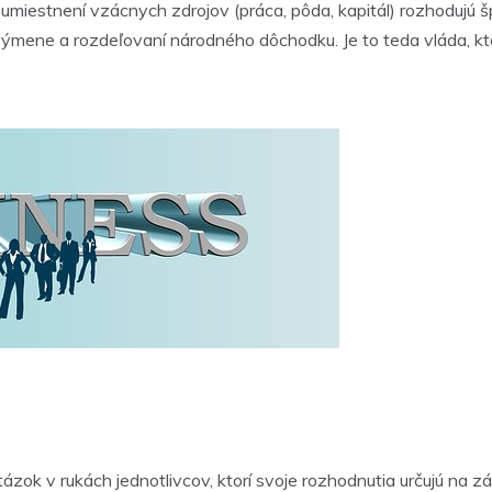
miestnení vzácnych zdrojov (práca, pôda, kapitál) rozhodujú š
e, výmene a rozdeľovaní národného dôchodku. Je to teda vláda,
otázok v rukách jednotlivcov, ktorí svoje rozhodnutia určujú n