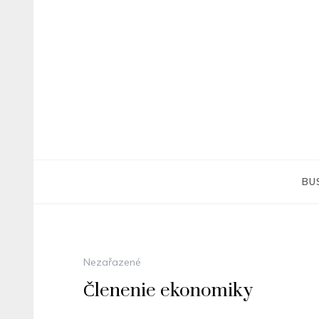
Skip
to
content
BU
Nezařazené
Členenie ekonomiky