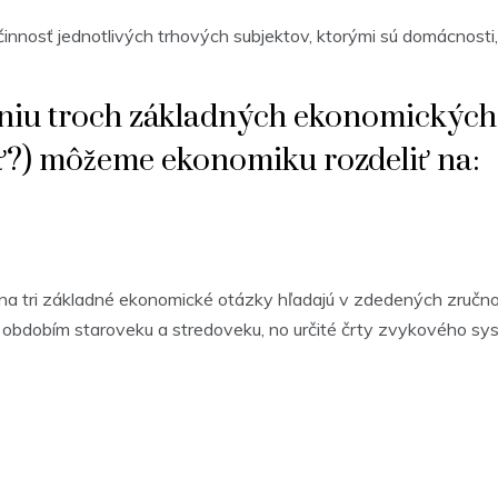
nosť jednotlivých trhových subjektov, ktorými sú domácnosti, f
šeniu troch základných ekonomických
ť?) môžeme ekonomiku rozdeliť na:
na tri základné ekonomické otázky hľadajú v zdedených zručnos
s obdobím staroveku a stredoveku, no určité črty zvykového 