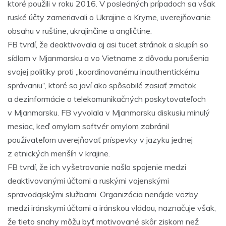
ktoré použili v roku 2016. V posledných prípadoch sa však
ruské účty zameriavali o Ukrajine a Kryme, uverejňovanie
obsahu v ruštine, ukrajinčine a angličtine.
FB tvrdí, že deaktivovala aj asi tucet stránok a skupín so
sídlom v Mjanmarsku a vo Vietname z dôvodu porušenia
svojej politiky proti „koordinovanému inauthentickému
správaniu“, ktoré sa javí ako spôsobilé zasiať zmätok
a dezinformácie o telekomunikačných poskytovateľoch
v Mjanmarsku. FB vyvolala v Mjanmarsku diskusiu minulý
mesiac, keď omylom softvér omylom zabránil
používateľom uverejňovať príspevky v jazyku jednej
z etnických menšín v krajine.
FB tvrdí, že ich vyšetrovanie našlo spojenie medzi
deaktivovanými účtami a ruskými vojenskými
spravodajskými službami. Organizácia nenájde väzby
medzi iránskymi účtami a iránskou vládou, naznačuje však,
že tieto snahy môžu byť motivované skôr ziskom než