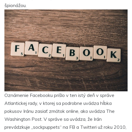
špionážou.
Oznámenie Facebooku prišlo v ten istý deň v správe
Atlantickej rady, v ktorej sa podrobne uvádza hĺbka
pokusov Iránu zasiať zmätok online, ako uvádza The
Washington Post. V správe sa uvádza, že Irán
prevádzkuje „sockpuppets“ na FB a Twitteri už roku 2010,