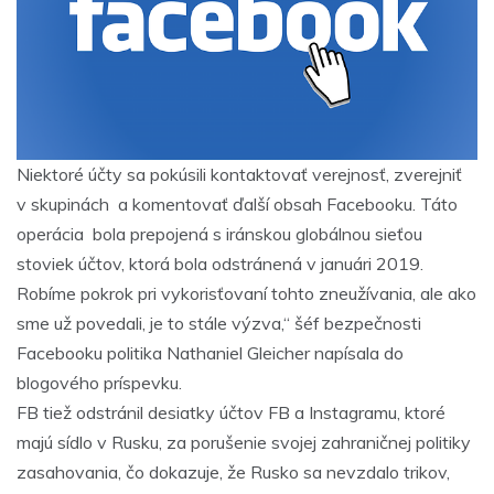
Niektoré účty sa pokúsili kontaktovať verejnosť, zverejniť
v skupinách a komentovať ďalší obsah Facebooku. Táto
operácia bola prepojená s iránskou globálnou sieťou
stoviek účtov, ktorá bola odstránená v januári 2019.
Robíme pokrok pri vykorisťovaní tohto zneužívania, ale ako
sme už povedali, je to stále výzva,“ šéf bezpečnosti
Facebooku politika Nathaniel Gleicher napísala do
blogového príspevku.
FB tiež odstránil desiatky účtov FB a Instagramu, ktoré
majú sídlo v Rusku, za porušenie svojej zahraničnej politiky
zasahovania, čo dokazuje, že Rusko sa nevzdalo trikov,