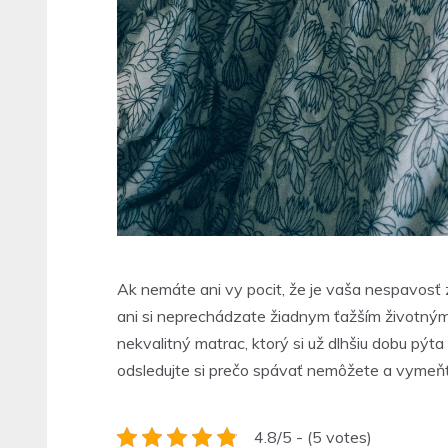
Ak nemáte ani vy pocit, že je vaša nespavosť z
ani si neprechádzate žiadnym ťažším životným
nekvalitný matrac, ktorý si už dlhšiu dobu pýt
odsledujte si prečo spávať nemôžete a vymeňte
4.8/5 - (5 votes)