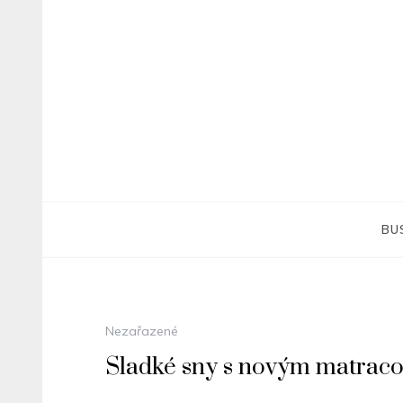
Skip
to
content
BU
Nezařazené
Sladké sny s novým matrac