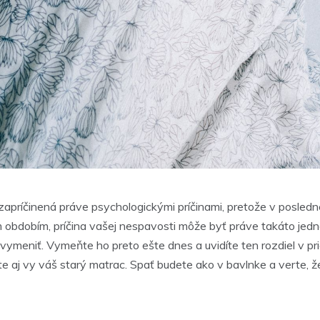
apríčinená práve psychologickými príčinami, pretože v posledne
 obdobím, príčina vašej nespavosti môže byť práve takáto jed
a vymeniť. Vymeňte ho preto ešte dnes a uvidíte ten rozdiel v pr
 aj vy váš starý matrac. Spať budete ako v bavlnke a verte, ž