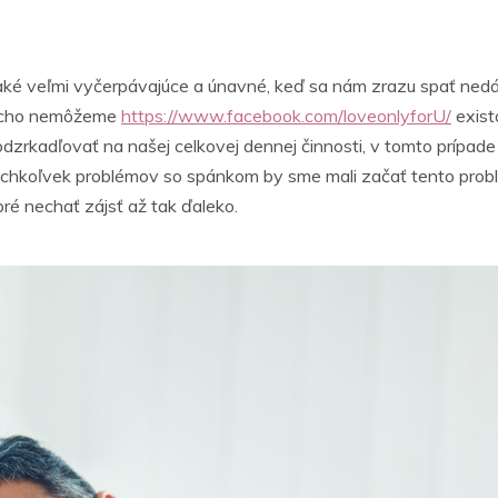
e také veľmi vyčerpávajúce a únavné, keď sa nám zrazu spať ned
ducho nemôžeme
https://www.facebook.com/loveonlyforU/
exist
dzrkadľovať na našej celkovej dennej činnosti, v tomto prípade
ýchkoľvek problémov so spánkom by sme mali začať tento problé
ré nechať zájsť až tak ďaleko.