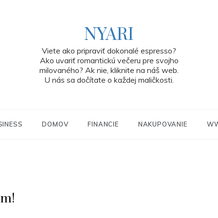
NYARI
Viete ako pripraviť dokonalé espresso?
Ako uvariť romantickú večeru pre svojho
milovaného? Ak nie, kliknite na náš web.
U nás sa dočítate o každej maličkosti.
SINESS
DOMOV
FINANCIE
NAKUPOVANIE
W
om!