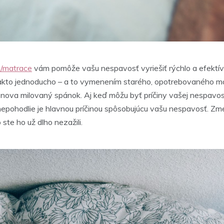
y/matrace
vám pomôže vašu nespavosť vyriešiť rýchlo a efektívn
ť takto jednoducho – a to vymenením starého, opotrebovaného m
 znova milovaný spánok. Aj keď môžu byť príčiny vašej nespavo
 nepohodlie je hlavnou príčinou spôsobujúcu vašu nespavosť. Zm
ste ho už dlho nezažili.