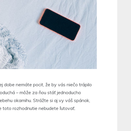
j dobe nemáte pocit, že by vás niečo trápilo
noduchá – môže za ňou stáť jednoducho
iebehu okamihu. Strážte si aj vy váš spánok,
e toto rozhodnutie nebudete ľutovať.