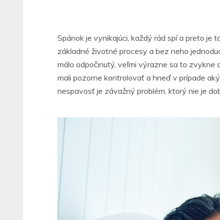
Spánok je vynikajúci, každý rád spí a preto j
základné životné procesy a bez neho jedno
málo odpočinutý, veľmi výrazne sa to zvykne o
mali pozorne kontrolovať a hneď v prípade ak
nespavosť je závažný problém, ktorý nie je dob