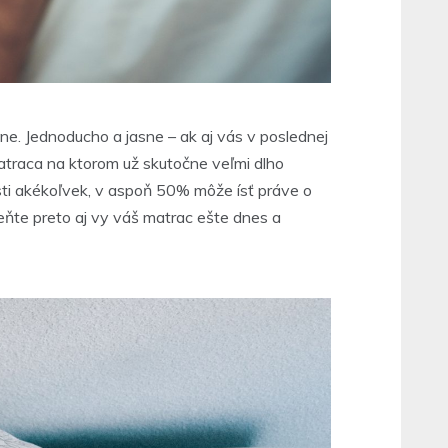
e. Jednoducho a jasne – ak aj vás v poslednej
atraca na ktorom už skutočne veľmi dlho
sti akékoľvek, v aspoň 50% môže ísť práve o
eňte preto aj vy váš matrac ešte dnes a