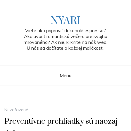
Skip
to
content
NYARI
Viete ako pripraviť dokonalé espresso?
Ako uvariť romantickú večeru pre svojho
milovaného? Ak nie, kliknite na náš web.
U nás sa dočítate o každej maličkosti.
Menu
Nezařazené
Preventívne prehliadky sú naozaj