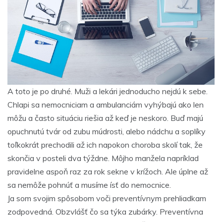
A toto je po druhé. Muži a lekári jednoducho nejdú k sebe.
Chlapi sa nemocniciam a ambulanciám vyhýbajú ako len
môžu a často situáciu riešia až keď je neskoro. Buď majú
opuchnutú tvár od zubu múdrosti, alebo nádchu a soplíky
toľkokrát prechodili až ich napokon choroba skolí tak, že
skončia v posteli dva týždne. Môjho manžela napríklad
pravidelne aspoň raz za rok sekne v krížoch. Ale úplne až
sa nemôže pohnúť a musíme ísť do nemocnice.
Ja som svojim spôsobom voči preventívnym prehliadkam
zodpovedná. Obzvlášť čo sa týka zubárky. Preventívna