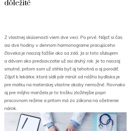
dôležité
Z vlastnej skúsenosti viem dve veci. Po prvé. Nájsť si čas
asi dve hodiny v dennom harmonograme pracujúceho
človeka je naozaj ťažšie ako sa zdá. Ja si toto sľubujem
a dávam ako predsavzatie už asi druhý rok. Je to naozaj
smutné, pritom som už stihla byť aj tehotná a aj porodiť.
Zájsť k lekárke, ktorá sídli pár minút od nášho bydliska je
pre matku na materskej vlastne akoby nemožné. Rovnako
aj pre môjho manžela je to trošku zložitejšie popri
pracovnom režime a pritom má zo zákona na ošetrenie
nárok.