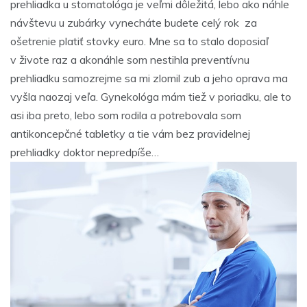
prehliadka u stomatológa je veľmi dôležitá, lebo ako náhle
návštevu u zubárky vynecháte budete celý rok za
ošetrenie platiť stovky euro. Mne sa to stalo doposiaľ
v živote raz a akonáhle som nestihla preventívnu
prehliadku samozrejme sa mi zlomil zub a jeho oprava ma
vyšla naozaj veľa. Gynekológa mám tiež v poriadku, ale to
asi iba preto, lebo som rodila a potrebovala som
antikoncepčné tabletky a tie vám bez pravidelnej
prehliadky doktor nepredpíše…