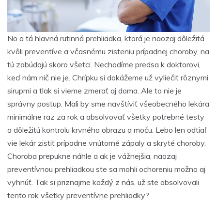
No a tá hlavná rutinná prehliadka, ktorá je naozaj dôležitá
kvôli preventíve a včasnému zisteniu prípadnej choroby, na
tú zabúdajú skoro všetci. Nechodíme predsa k doktorovi,
keď nám nič nie je. Chrípku si dokážeme už vyliečiť rôznymi
sirupmi a tlak si vieme zmerať aj doma. Ale to nie je
správny postup. Mali by sme navštíviť všeobecného lekára
minimálne raz za rok a absolvovať všetky potrebné testy
a dôležitú kontrolu krvného obrazu a moču. Lebo len odtiaľ
vie lekár zistiť prípadne vnútorné zápaly a skryté choroby.
Choroba prepukne náhle a ak je vážnejšia, naozaj
preventívnou prehliadkou ste sa mohli ochoreniu možno aj
vyhnúť. Tak si priznajme každý z nás, už ste absolvovali
tento rok všetky preventívne prehliadky?