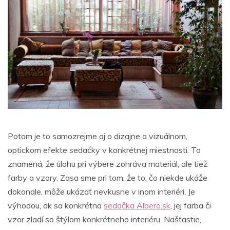
Potom je to samozrejme aj o dizajne a vizuálnom,
optickom efekte sedačky v konkrétnej miestnosti. To
znamená, že úlohu pri výbere zohráva materiál, ale tiež
farby a vzory. Zasa sme pri tom, že to, čo niekde ukáže
dokonale, môže ukázať nevkusne v inom interiéri. Je
výhodou, ak sa konkrétna
sedačka Albero.sk
, jej farba či
vzor zladí so štýlom konkrétneho interiéru. Našťastie,