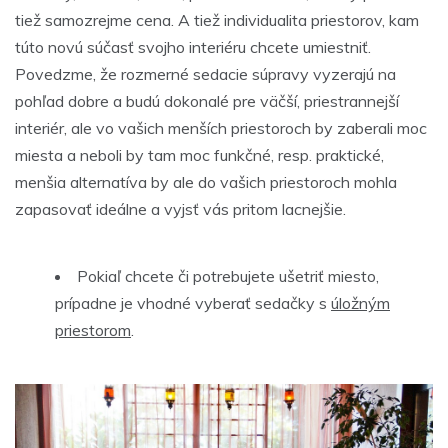
tiež samozrejme cena. A tiež individualita priestorov, kam
túto novú súčasť svojho interiéru chcete umiestniť.
Povedzme, že rozmerné sedacie súpravy vyzerajú na
pohľad dobre a budú dokonalé pre väčší, priestrannejší
interiér, ale vo vašich menších priestoroch by zaberali moc
miesta a neboli by tam moc funkčné, resp. praktické,
menšia alternatíva by ale do vašich priestoroch mohla
zapasovať ideálne a vyjsť vás pritom lacnejšie.
Pokiaľ chcete či potrebujete ušetriť miesto,
prípadne je vhodné vyberať sedačky s
úložným
priestorom
.